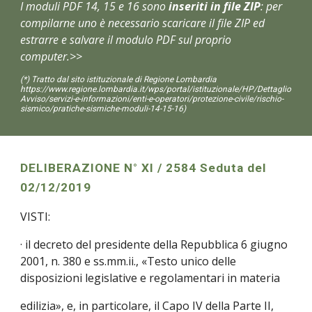
I moduli PDF 14, 15 e 16 sono 
inseriti in file ZIP
: per 
compilarne uno è necessario scaricare il file ZIP ed 
estrarre e salvare il modulo PDF sul proprio 
computer.>>
(*) Tratto dal sito istituzionale di Regione Lombardia 
https://www.regione.lombardia.it/wps/portal/istituzionale/HP/Dettaglio
Avviso/servizi-e-informazioni/enti-e-operatori/protezione-civile/rischio-
sismico/pratiche-sismiche-moduli-14-15-16)
DELIBERAZIONE N° XI / 2584 Seduta del 
02/12/2019
VISTI:
· il decreto del presidente della Repubblica 6 giugno 
2001, n. 380 e ss.mm.ii., «Testo unico delle 
disposizioni legislative e regolamentari in materia
edilizia», e, in particolare, il Capo IV della Parte II, 