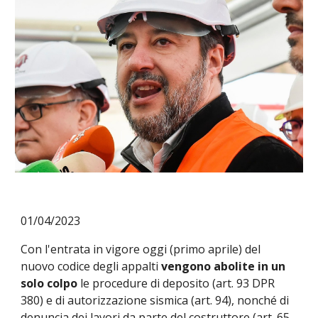
01
/0
4
/202
3
Con l'entrata in vigore oggi (primo aprile) del
nuovo codice degli appalti
vengono abolite in un
solo colpo
le procedure di deposito (art. 93 DPR
380) e di autorizzazione sismica (art. 94), nonché di
denuncia dei lavori da parte del costruttore (art. 65,